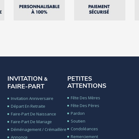
INVITATION
PETITES
&
ATTENTIONS
FAIRE-PART
Fête Des Mères
Invitation Anniversaire
Fête Des Pères
Départ En Retraite
Pardon
Faire-Part De Naissance
Soutien
Faire-Part De Mariage
Condoléances
Déménagement / Crémaillère
Remerciement
Annonce