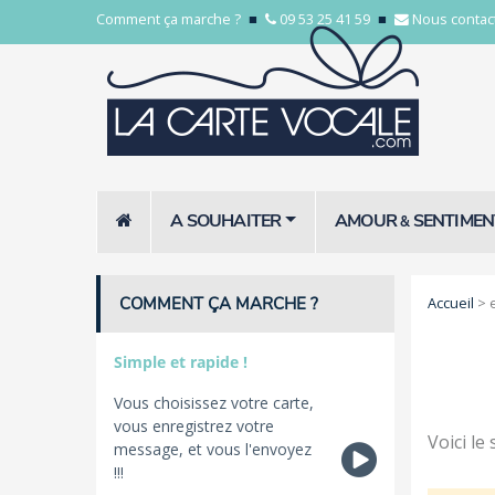
Comment ça marche ?
■
09 53 25 41 59
■
Nous contac
A SOUHAITER
AMOUR
SENTIMEN
&
COMMENT ÇA MARCHE ?
Accueil
>
Simple et rapide !
Vous choisissez votre carte,
vous enregistrez votre
Voici le
message, et vous l'envoyez
!!!