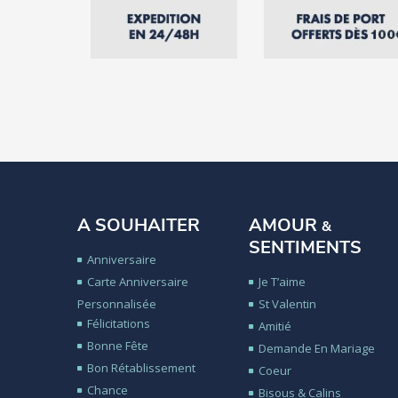
A SOUHAITER
AMOUR
&
SENTIMENTS
Anniversaire
Carte Anniversaire
Je T’aime
Personnalisée
St Valentin
Félicitations
Amitié
Bonne Fête
Demande En Mariage
Bon Rétablissement
Coeur
Chance
Bisous & Calins