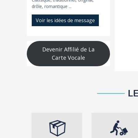
drôle, romantique ...
Voir les idées de message
Devenir Affilié de La
Carte Vocale
L