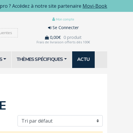
pro ? Accédez à notre site partenaire
Movi-Book
Mon compte
Se Connecter
uentes
0,00€
0 produit
Frais de livraison offerts dès 100€
S
THÈMES SPÉCIFIQUES
ACTU
E