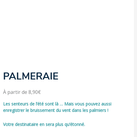
Personnalisation de la couverture; dès 50 pièces personnalisation
couverture + intérieur droit + dos selon notre gabarit.
Frais de livraison offerts dès 100€ d'achat TTC
Tarif net TTC hors promotion spécifique
PALMERAIE
À partir de
8,90
€
Les senteurs de l’été sont là … Mais vous pouvez aussi
enregistrer le bruissement du vent dans les palmiers !
Votre destinataire en sera plus qu’étonné.