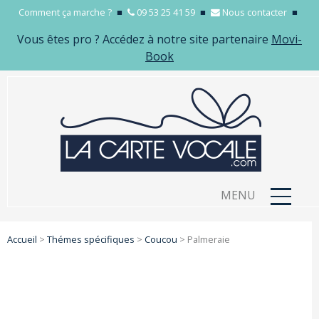
Comment ça marche ?
■
09 53 25 41 59
■
Nous contacter
■
Vous êtes pro ? Accédez à notre site partenaire
Movi-
Book
MENU
Accueil
>
Thémes spécifiques
>
Coucou
>
Palmeraie