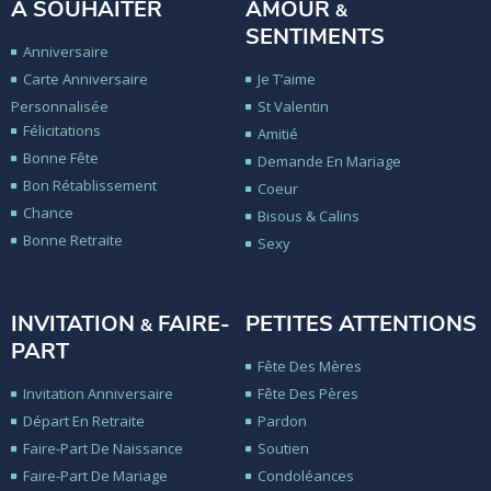
A SOUHAITER
AMOUR
&
SENTIMENTS
Anniversaire
Carte Anniversaire
Je T’aime
Personnalisée
St Valentin
Félicitations
Amitié
Bonne Fête
Demande En Mariage
Bon Rétablissement
Coeur
Chance
Bisous & Calins
Bonne Retraite
Sexy
INVITATION
FAIRE-
PETITES ATTENTIONS
&
PART
Fête Des Mères
Invitation Anniversaire
Fête Des Pères
Départ En Retraite
Pardon
Faire-Part De Naissance
Soutien
Faire-Part De Mariage
Condoléances