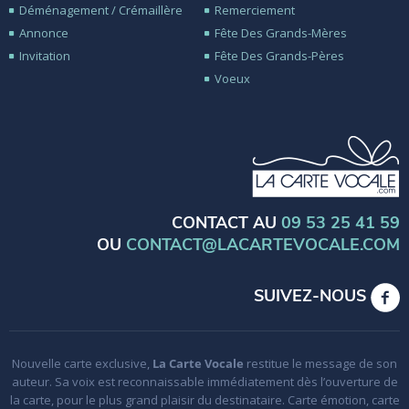
Déménagement / Crémaillère
Remerciement
Annonce
Fête Des Grands-Mères
Invitation
Fête Des Grands-Pères
Voeux
CONTACT AU
09 53 25 41 59
OU
CONTACT@LACARTEVOCALE.COM
SUIVEZ-NOUS
Nouvelle carte exclusive,
La Carte Vocale
restitue le message de son
auteur. Sa voix est reconnaissable immédiatement dès l’ouverture de
la carte, pour le plus grand plaisir du destinataire. Carte émotion, carte