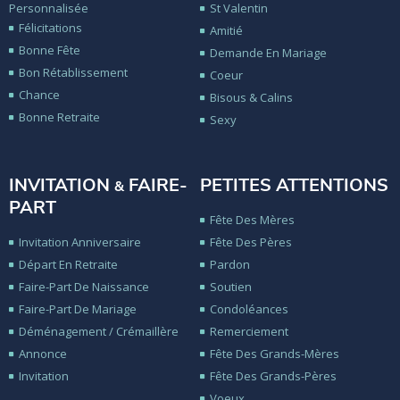
Personnalisée
St Valentin
Félicitations
Amitié
Bonne Fête
Demande En Mariage
Bon Rétablissement
Coeur
Chance
Bisous & Calins
Bonne Retraite
Sexy
INVITATION
FAIRE-
PETITES ATTENTIONS
&
PART
Fête Des Mères
Invitation Anniversaire
Fête Des Pères
Départ En Retraite
Pardon
Faire-Part De Naissance
Soutien
Faire-Part De Mariage
Condoléances
Déménagement / Crémaillère
Remerciement
Annonce
Fête Des Grands-Mères
Invitation
Fête Des Grands-Pères
Voeux