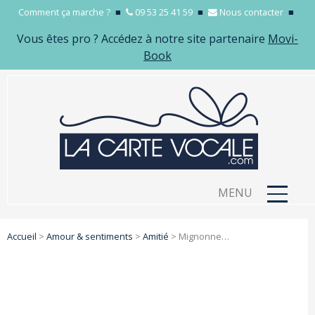
Comment ça marche ?
■
09 53 25 41 59
■
Nous contacter
■
Vous êtes pro ? Accédez à notre site partenaire
Movi-
Book
MENU
Accueil
>
Amour & sentiments
>
Amitié
>
Mignonne…