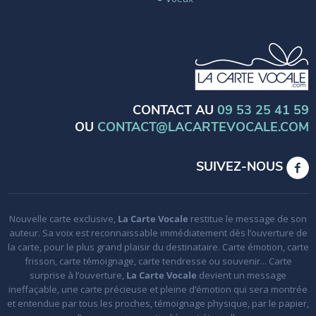
CONTACT AU
09 53 25 41 59
OU
CONTACT@LACARTEVOCALE.COM
SUIVEZ-NOUS
Nouvelle carte exclusive,
La Carte Vocale
restitue le message de son
auteur. Sa voix est reconnaissable immédiatement dès l’ouverture de
la carte, pour le plus grand plaisir du destinataire. Carte émotion, carte
frisson, carte témoignage, carte tendresse ou souvenir... Carte
surprise à l’ouverture,
La Carte Vocale
devient un message
ineffaçable, une carte précieuse et pleine d’émotion qui sera montrée
et entendue par tous les proches, témoignage physique, par le papier,