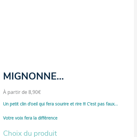
Personnalisation de la couverture; dès 50 pièces personnalisation
couverture + intérieur droit + dos selon notre gabarit.
Frais de livraison offerts dès 100€ d'achat TTC
Tarif net TTC hors promotion spécifique
MIGNONNE…
À partir de
8,90
€
Un petit clin d’oeil qui fera sourire et rire !!! C’est pas faux…
Votre voix fera la différence
Choix du produit