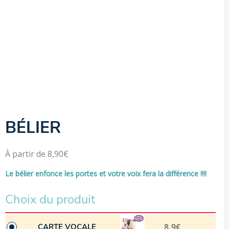
Personnalisation de la couverture; dès 50 pièces personnalisation
couverture + intérieur droit + dos selon notre gabarit.
Frais de livraison offerts dès 100€ d'achat TTC
Tarif net TTC hors promotion spécifique
BÉLIER
À partir de
8,90
€
Le bélier enfonce les portes et votre voix fera la différence !!!!
Choix du produit
8.9€
CARTE VOCALE