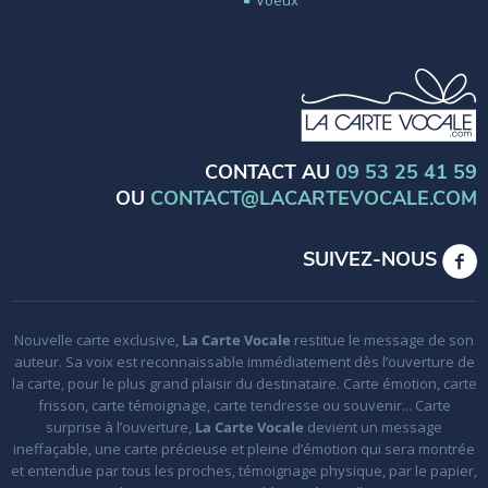
CONTACT AU
09 53 25 41 59
OU
CONTACT@LACARTEVOCALE.COM
SUIVEZ-NOUS
Nouvelle carte exclusive,
La Carte Vocale
restitue le message de son
auteur. Sa voix est reconnaissable immédiatement dès l’ouverture de
la carte, pour le plus grand plaisir du destinataire. Carte émotion, carte
frisson, carte témoignage, carte tendresse ou souvenir... Carte
surprise à l’ouverture,
La Carte Vocale
devient un message
ineffaçable, une carte précieuse et pleine d’émotion qui sera montrée
et entendue par tous les proches, témoignage physique, par le papier,