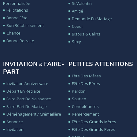
Personnalisée
St Valentin
Félicitations
Amitié
Bonne Fête
Demande En Mariage
Bon Rétablissement
Coeur
Chance
Bisous & Calins
Bonne Retraite
Sexy
INVITATION
FAIRE-
PETITES ATTENTIONS
&
PART
Fête Des Mères
Invitation Anniversaire
Fête Des Pères
Départ En Retraite
Pardon
Faire-Part De Naissance
Soutien
Faire-Part De Mariage
Condoléances
Déménagement / Crémaillère
Remerciement
Annonce
Fête Des Grands-Mères
Invitation
Fête Des Grands-Pères
Voeux