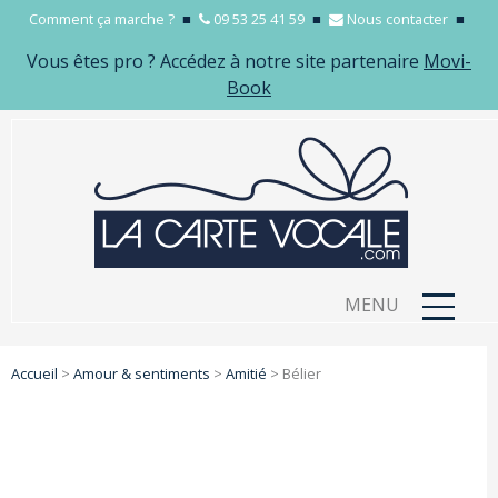
Comment ça marche ?
■
09 53 25 41 59
■
Nous contacter
■
Vous êtes pro ? Accédez à notre site partenaire
Movi-
Book
MENU
Accueil
>
Amour & sentiments
>
Amitié
>
Bélier