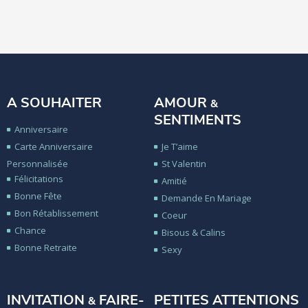
A SOUHAITER
AMOUR
&
SENTIMENTS
Anniversaire
Carte Anniversaire
Je T’aime
Personnalisée
St Valentin
Félicitations
Amitié
Bonne Fête
Demande En Mariage
Bon Rétablissement
Coeur
Chance
Bisous & Calins
Bonne Retraite
Sexy
INVITATION
FAIRE-
PETITES ATTENTIONS
&