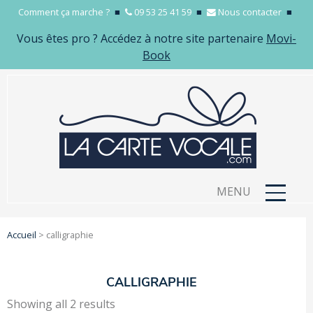
Comment ça marche ?
■
09 53 25 41 59
■
Nous contacter
■
Vous êtes pro ? Accédez à notre site partenaire
Movi-
Book
MENU
Accueil
>
calligraphie
CALLIGRAPHIE
Showing all 2 results